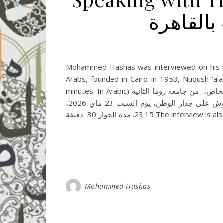
القاهرة
Mohammed Hashas was interviewed on his vari
Arabs, founded in Cairo in 1953, Nuqush ‘al
minutes. In Arabic) حوار من تقديم الدكتورة منال العارف، كبيرة إذاعيات إذاعة صوت العرب بالقاهرة الحوار يهم منشورات الأكاديمي محمد حصحاص، من جامعة روما الثانية
طورفيرغاطا بإيطاليا، ومنشوراته حول الفكر العربي والإسلامي في العالم العربي وأوروبا. تمت إذاعة الحوار في برنامج نقوش على جدار الوطن، يوم السبت 23 ماي 2026،
23:15. مدة الحوار 30 دقيقة The inter
Mohammed Hashas