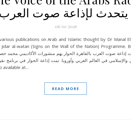
حدث لإذاعة صوت العرب ب
06/01/2026
ous publications on Arab and Islamic thought by Dr Manal Ela
a jidar al-watan (Signs on the Wall of the Nation) Programme. 
view is also available at…
READ MORE