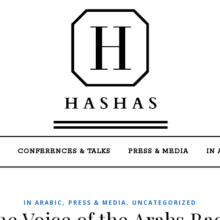
Welcome to the official website of Mohammed Ha
CONFERENCES & TALKS
PRESS & MEDIA
IN 
,
,
IN ARABIC
PRESS & MEDIA
UNCATEGORIZED
 Voice of the Arabs Radio 