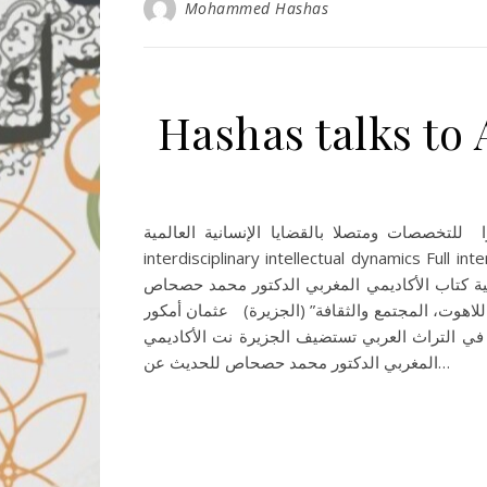
Mohammed Hashas
Hashas talks to 
حوارا فكريا عابرا للتخصصات ومتصلا بالقضايا الإنسانية العالمية
interdisciplinary intellectual dynamics Full interview on aljazeera.net, in Arab
مية كتاب الأكاديمي المغربي الدكتور محمد حصحاص
مغربي المعاصر: في الفلسفة، اللاهوت، المجتمع والثقافة” (الجزيرة) عثمان أمكور
ا جذور في التراث العربي تستضيف الجزيرة نت الأكاديمي
المغربي الدكتور محمد حصحاص للحديث عن…