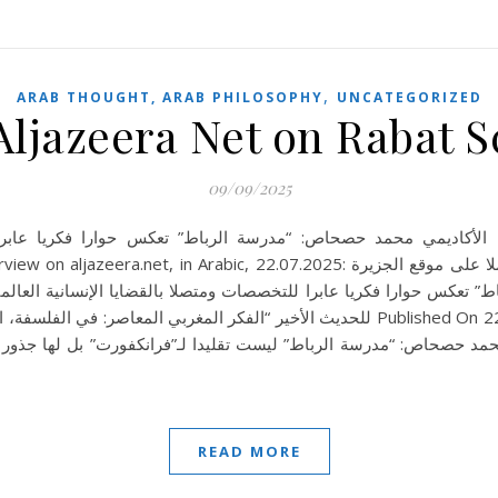
,
ARAB THOUGHT, ARAB PHILOSOPHY
UNCATEGORIZED
Aljazeera Net on Rabat S
09/09/2025
الأكاديمي محمد حصحاص: “مدرسة الرباط” تعكس  The Rabat School reflects international and
ic, 22.07.2025: الحوار كاملا على موقع الجزيرةhttps://aja.ws/sif76p مقابلات ثقافة|
تعكس حوارا فكريا عابرا للتخصصات ومتصلا بالقضايا الإنسانية العال
للحديث الأخير “الفكر ال Published On 22/7/202522/7/2025 | آخر تحديث: 10:50 (توقيت
مكة) الأكاديمي محمد حصحاص: “مدرسة الرباط” ليست تقليدا لـ”فرانكفورت” بل له
READ MORE