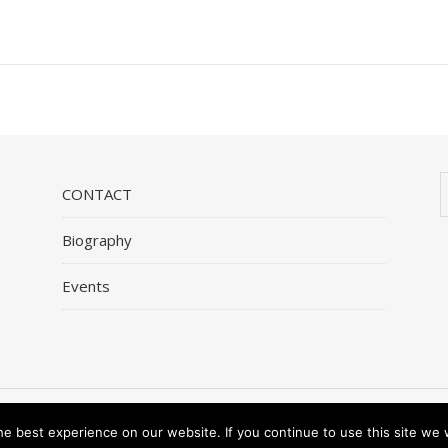
CONTACT
Biography
Events
Copyright © 2020 Mohammed Hashas
e best experience on our website. If you continue to use this site we w