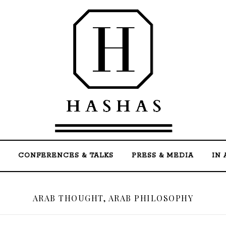
Welcome to the official website of Mohammed Ha
CONFERENCES & TALKS
PRESS & MEDIA
IN 
ARAB THOUGHT, ARAB PHILOSOPHY